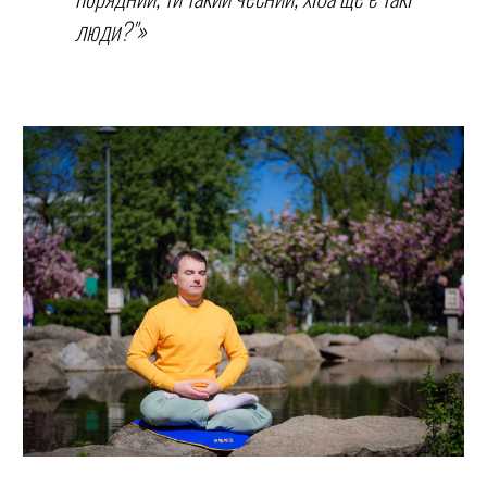
люди?"»