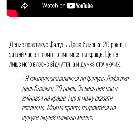
Денис практикує Фалунь Дафа близько 20 років, і
за цей час він помітно змінився на краще. Це не
лише його власне відчуття, а й думка оточуючих.
«Я самовдосконалююся по Фалунь Дафа вже
десь близько 20 років. За весь цей час я
змінився на краще, і це я можу сказати
впевнено.
М
ожна просто подивитися на
відгуки людей навколо мене».