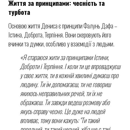
Життя за принципами:
ч
есність та
турбота
Основою життя Дениса є принципи Фалунь Дафа –
Істина, Доброта, Терпіння. Вони скеровують його
вчинки та думки, особливо у взаємодії з людьми.
«Я стараюся жити за принципами Істини,
Доброти і Терпіння. І коли ти це впроваджуєш
у своє життя, ти в кожній хвилині думаєш про
людину. Ти їм допомагаєш, ти не говориш
якихось неправильних речей, ти їх не
ображаєш. Ти завжди ведеш розмову або
якусь справу чесно. Це дуже на людей
впливає, тому вони кажуть: "Ти такий
порядний, ти такий чесний, хіба ще є такі