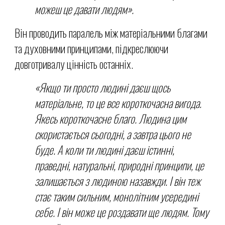
можеш це давати людям».
Він проводить паралель між матеріальними благами
та духовними принципами, підкреслюючи
довготривалу цінність останніх.
«Якщо ти просто людині даєш щось
матеріальне, то це все короткочасна вигода.
Якесь короткочасне благо. Людина цим
скористається сьогодні, а завтра цього не
буде. А коли ти людині даєш істинні,
праведні, натуральні, природні принципи, це
залишається з людиною назавжди. І він теж
стає таким сильним, монолітним усередині
себе. І він може це роздавати ще людям. Тому