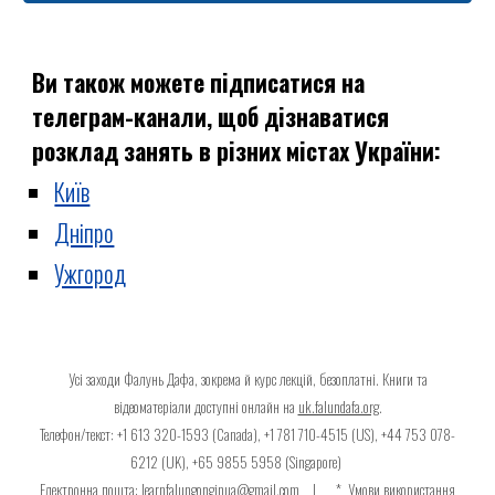
Ви також можете підписатися на
телеграм-канали, щоб дізнаватися
розклад занять в різних містах України:
Київ
Дніпро
Ужгород
Усі заходи Фалунь Дафа, зокрема й курс лекцій, безоплатні. Книги та
відеоматеріали доступні онлайн на
uk.falundafa.org
.
Телефон/текст: +1 613 320-1593 (Canada), +1 781 710-4515 (US), +44 753 078-
6212 (UK), +65 9855 5958 (Singapore)
Електронна пошта: learnfalungonginua@gmail.com | *
Умови використання