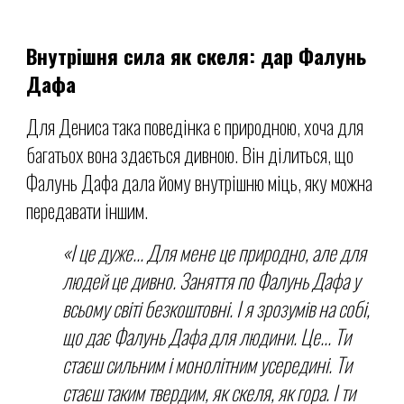
Внутрішня сила як скеля:
д
ар Фалунь
Дафа
Для Дениса така поведінка є природною, хоча для
багатьох вона здається дивною. Він ділиться, що
Фалунь Дафа дала йому внутрішню міць, яку можна
передавати іншим.
«І це дуже... Для мене це природно, але для
людей це дивно. Заняття по Фалунь Дафа у
всьому світі безкоштовні. І я зрозумів на собі,
що дає Фалунь Дафа для людини. Це... Ти
стаєш сильним і монолітним усередині. Ти
стаєш таким твердим, як скеля, як гора. І ти