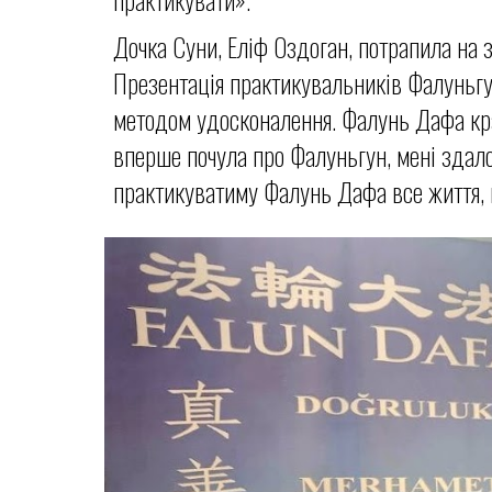
Дочка Суни, Еліф Оздоган, потрапила на 
Презентація практикувальників Фалуньгу
методом удосконалення. Фалунь Дафа кращ
вперше почула про Фалуньгун, мені здало
практикуватиму Фалунь Дафа все життя,