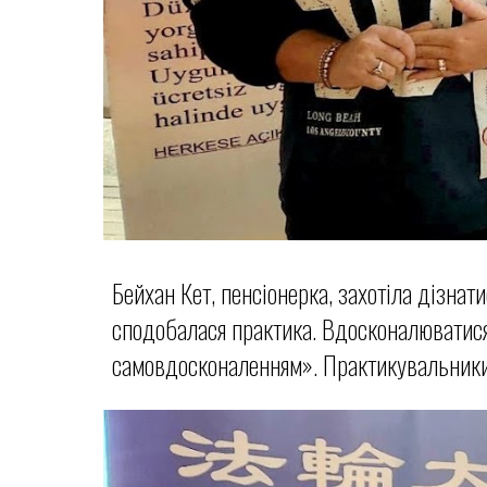
Бейхан Кет, пенсіонерка, захотіла дізна
сподобалася практика. Вдосконалюватися
самовдосконаленням». Практикувальники