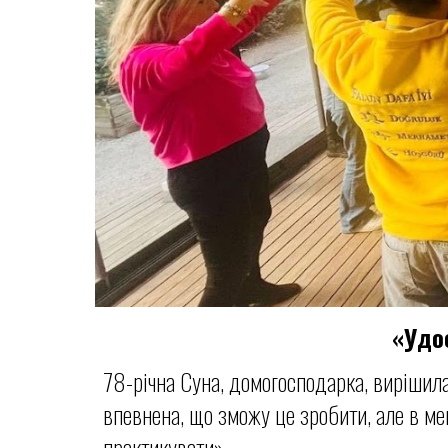
«Удо
78-річна Суна, домогосподарка, вирішила
впевнена, що зможу це зробити, але в мен
практикувати».