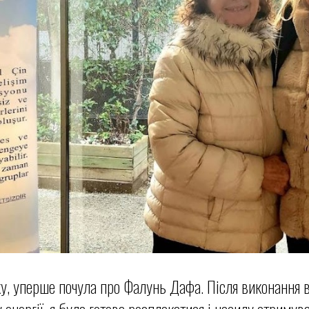
оку, уперше почула про Фалунь Дафа. Після виконання 
 енергії, я була готова розплакатися і насилу стримув