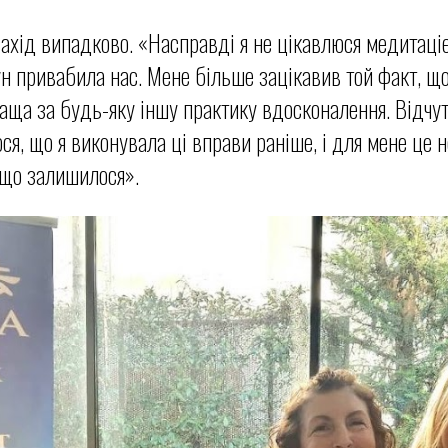
захід випадково. «Насправді я не цікавлюся медитаці
н привабила нас. Мене більше зацікавив той факт, що
а за будь-яку іншу практику вдосконалення. Відчуття
ся, що я виконувала ці вправи раніше, і для мене це 
 що залишилося».