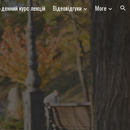
-денний курс лекцій
Відеовідгуки
More
ion