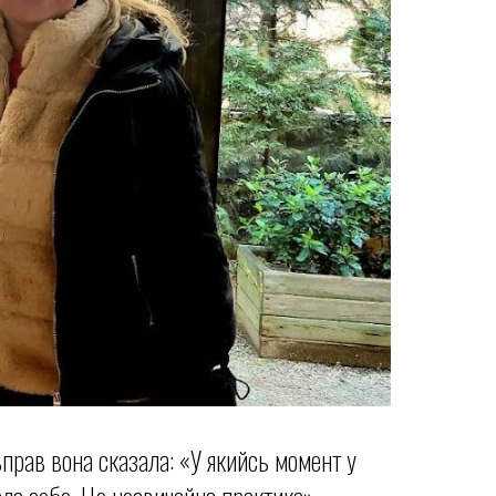
вправ вона сказала: «У якийсь момент у
ала себе. Це незвичайна практика».