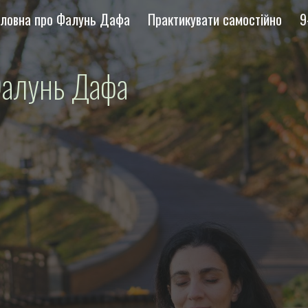
оловна про Фалунь Дафа
Практикувати самостійно
9
ip to main content
Skip to navigat
Фалунь Дафа