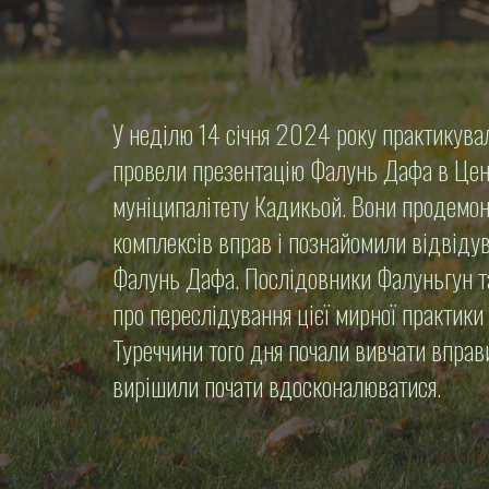
У неділю 14 січня 2024 року практикув
провели презентацію Фалунь Дафа в Цент
муніципалітету Кадикьой. Вони продемон
комплексів вправ і познайомили відвідув
Фалунь Дафа. Послідовники Фалуньгун т
про переслідування цієї мирної практики 
Туреччини того дня почали вивчати вправи
вирішили почати вдосконалюватися.