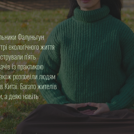
альники Фалуньгун
рі екологічного життя
стрували п’ять
ачів із практикою
акож розповіли людям
в Китаї. Багато жителів
, а деякі навіть