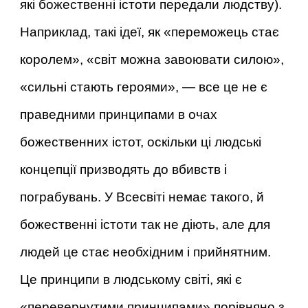
які божественні істоти передали людству).
Наприклад, такі ідеї, як «переможець стає
королем», «світ можна завоювати силою»,
«сильні стають героями», — все це не є
праведними принципами в очах
божественних істот, оскільки ці людські
концепції призводять до вбивств і
пограбувань. У Всесвіті немає такого, й
божественні істоти так не діють, але для
людей це стає необхідним і прийнятним.
Це принципи в людському світі, які є
«перевернутими принципами» порівняно з