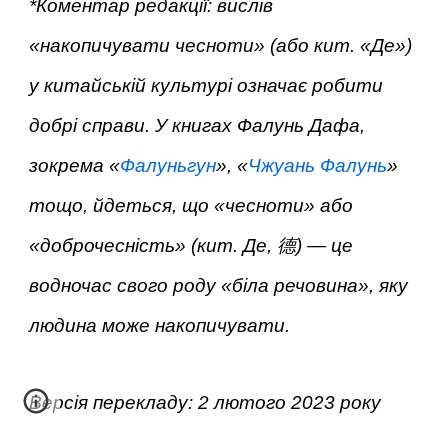
*Коментар редакції: вислів
«накопичувати чесноти» (або кит. «Де»)
у китайській культурі означає робити
добрі справи. У книгах Фалунь Дафа,
зокрема «
Фалуньгун
», «
Чжуань Фалунь
»
тощо, йдеться, що «чесноти» або
«доброчесність» (кит. Де, 德) — це
водночас свого роду «біла речовина», яку
людина може накопичувати.
Версія перекладу: 2 лютого 2023 року