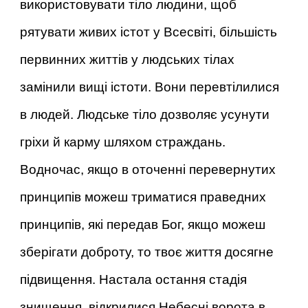
використовувати тіло людини, щоб
рятувати живих істот у Всесвіті, більшість
первинних життів у людських тілах
замінили вищі істоти. Вони перевтілилися
в людей. Людське тіло дозволяє усунути
гріхи й карму шляхом страждань.
Водночас, якщо в оточенні перевернутих
принципів можеш триматися праведних
принципів, які передав Бог, якщо можеш
зберігати доброту, то твоє життя досягне
підвищення. Настала остання стадія
знищення, відкрилися Небесні ворота в