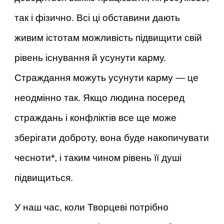
так і фізично. Всі ці обставини дають
живим істотам можливість підвищити свій
рівень існування й усунути карму.
Страждання можуть усунути карму — це
неодмінно так. Якщо людина посеред
страждань і конфліктів все ще може
зберігати доброту, вона буде накопичувати
чесноти*, і таким чином рівень її душі
підвищиться.
У наш час, коли Творцеві потрібно