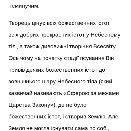
неминучим.
Творець цінує всіх божественних істот і
всіх добрих прекрасних істот у Небесному
тілі, а також дивовижні творіння Всесвіту.
Ось чому на початку стадії псування Він
привів деяких божественних істот до
зовнішнього шару Небесного тіла (який
зазвичай називають «Сферою за межами
Царства Закону»), де не було
божественних істот, і створив Землю. Але
Земля не могла існувати сама по собі,