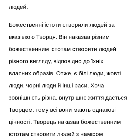
людей.
Божественні істоти створили людей за
вказівкою Творця. Він наказав різним
божественним істотам створити людей
різного вигляду, відповідно до їхніх
власних образів. Отже, є білі люди, жовті
люди, чорні люди й інші раси. Хоча
зовнішність різна, внутрішнє життя дається
Творцем, тому всі вони мають однакові
цінності. Творець наказав божественним
істотам створити людей з наміром