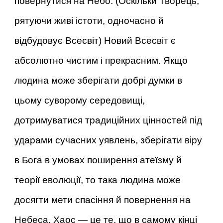
повернутися на Небо. (Оскільки Творець,
рятуючи живі істоти, одночасно й
відбудовує Всесвіт) Новий Всесвіт є
абсолютно чистим і прекрасним. Якщо
людина може зберігати добрі думки в
цьому суворому середовищі,
дотримуватися традиційних цінностей під
ударами сучасних уявлень, зберігати віру
в Бога в умовах поширення атеїзму й
теорії еволюції, то така людина може
досягти мети спасіння й повернення на
Небеса. Хаос — це те, що в самому кінці