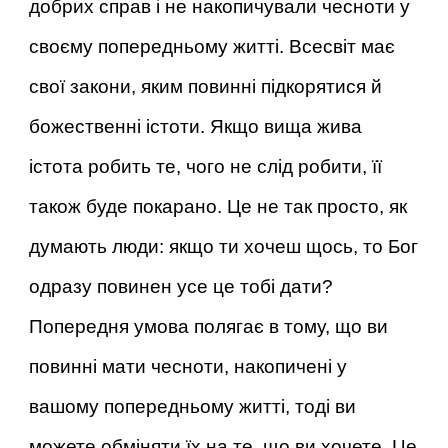
добрих справ і не накопичували чесноти у
своєму попередньому житті. Всесвіт має
свої закони, яким повинні підкорятися й
божественні істоти. Якщо вища жива
істота робить те, чого не слід робити, її
також буде покарано. Це не так просто, як
думають люди: якщо ти хочеш щось, то Бог
одразу повинен усе це тобі дати?
Попередня умова полягає в тому, що ви
повинні мати чесноти, накопичені у
вашому попередньому житті, тоді ви
можете обміняти їх на те, що ви хочете. Це