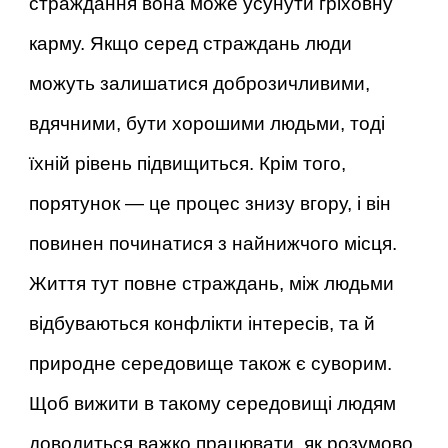
страждання вона може усунути гріховну
карму. Якщо серед страждань люди
можуть залишатися доброзичливими,
вдячними, бути хорошими людьми, тоді
їхній рівень підвищиться. Крім того,
порятунок — це процес знизу вгору, і він
повинен починатися з найнижчого місця.
Життя тут повне страждань, між людьми
відбуваються конфлікти інтересів, та й
природне середовище також є суворим.
Щоб вижити в такому середовищі людям
доводиться важко працювати, як розумово,