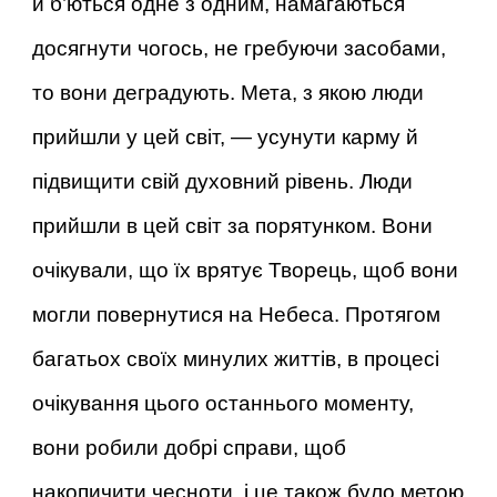
й б’ються одне з одним, намагаються
досягнути чогось, не гребуючи засобами,
то вони деградують. Мета, з якою люди
прийшли у цей світ, — усунути карму й
підвищити свій духовний рівень. Люди
прийшли в цей світ за порятунком. Вони
очікували, що їх врятує Творець, щоб вони
могли повернутися на Небеса. Протягом
багатьох своїх минулих життів, в процесі
очікування цього останнього моменту,
вони робили добрі справи, щоб
накопичити чесноти, і це також було метою